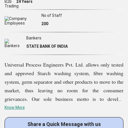
24 Years
लिए हमसे संपर्क कर सकते हैं और हम सामग्री संतुलन अध्ययन, जल उपयोग, उपकरण
विवरण, समस्याओं का समाधान प्रदान करने, उपकरण के लेआउट, पाइपिंग लेआउट, निर्माण
आदि में आपकी मदद करेंगे
। डिजाइन, दक्षता और प्रदर्शन के हर पहलू पर उच्च स्तर पर,
No of Staff
हमारे उत्पाद दुनिया भर में गुणवत्ता के नए मानक स्थापित कर रहे हैं। वर्तमान में, हम
मध्य पूर्व,
200
यूरोपीय, अफ्रीकी और एशियाई देशों
में स्थित ग्राहकों की आवश्यकताओं को पूरा कर रहे हैं।
Bankers
STATE BANK OF INDIA
Universal Process Engineers Pvt. Ltd. allows only tested
and approved Starch washing system, fibre washing
system, germ separator and other products to move to the
market, thus leaving no room for the consumer
grievances. Our sole business motto is to develop
equipments that can help the Starch Industry in
Know More
approaching its progress and growth & to modify and
introduce new equipments, which are easily operated,
Share a Quick Message with us