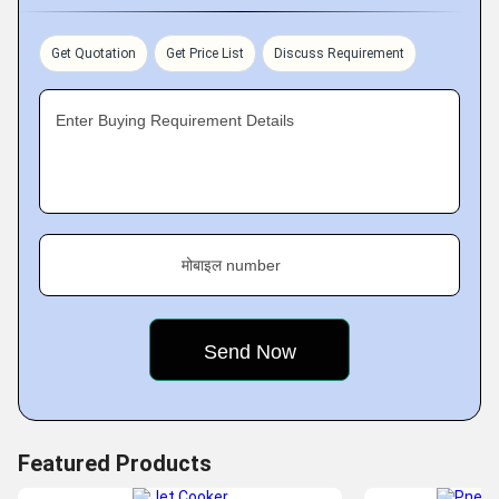
less maintained, with low cost and derive maximum
output. We guarantee quick help in case of trouble and
Get Quotation
Get Price List
Discuss Requirement
punctual delivery of spare and wear parts.
Enter Buying Requirement Details
Key Facts-
मोबाइल number
Featured Products