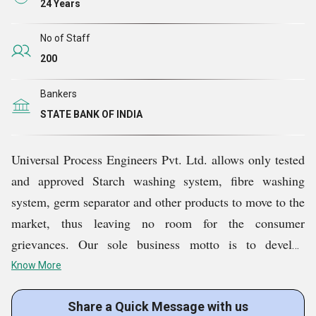
24 Years
लिए हमसे संपर्क कर सकते हैं और हम सामग्री संतुलन अध्ययन, जल उपयोग, उपकरण
विवरण, समस्याओं का समाधान प्रदान करने, उपकरण के लेआउट, पाइपिंग लेआउट, निर्माण
आदि में आपकी मदद करेंगे
। डिजाइन, दक्षता और प्रदर्शन के हर पहलू पर उच्च स्तर पर,
No of Staff
हमारे उत्पाद दुनिया भर में गुणवत्ता के नए मानक स्थापित कर रहे हैं। वर्तमान में, हम
मध्य पूर्व,
200
यूरोपीय, अफ्रीकी और एशियाई देशों
में स्थित ग्राहकों की आवश्यकताओं को पूरा कर रहे हैं।
Bankers
STATE BANK OF INDIA
Universal Process Engineers Pvt. Ltd. allows only tested
and approved Starch washing system, fibre washing
system, germ separator and other products to move to the
market, thus leaving no room for the consumer
grievances. Our sole business motto is to develop
equipments that can help the Starch Industry in
Know More
approaching its progress and growth & to modify and
introduce new equipments, which are easily operated,
Share a Quick Message with us